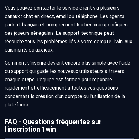
Vous pouvez contacter le service client via plusieurs
canaux : chat en direct, email ou téléphone. Les agents
parlent français et comprennent les besoins spécifiques
des joueurs sénégalais. Le support technique peut
résoudre tous les problèmes liés à votre compte 1win, aux
paiements ou aux jeux.
Comment s'inscrire devient encore plus simple avec l'aide
du support qui guide les nouveaux utilisateurs à travers
chaque étape. L'équipe est formée pour répondre
rapidement et efficacement à toutes vos questions
concernant la création d'un compte ou l'utilisation de la
plateforme.
FAQ - Questions fréquentes sur
l'inscription 1win