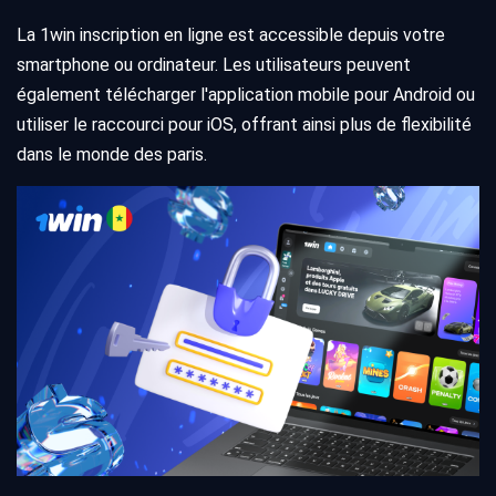
La 1win inscription en ligne est accessible depuis votre
smartphone ou ordinateur. Les utilisateurs peuvent
également télécharger l'application mobile pour Android ou
utiliser le raccourci pour iOS, offrant ainsi plus de flexibilité
dans le monde des paris.