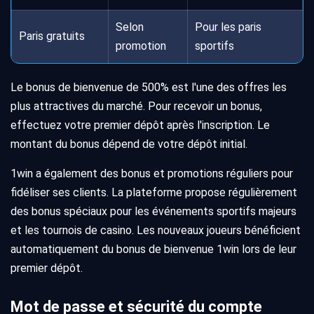
Selon
Pour les paris
Paris gratuits
promotion
sportifs
Le bonus de bienvenue de 500% est l'une des offres les
plus attractives du marché. Pour recevoir un bonus,
effectuez votre premier dépôt après l'inscription. Le
montant du bonus dépend de votre dépôt initial.
1win a également des bonus et promotions réguliers pour
fidéliser ses clients. La plateforme propose régulièrement
des bonus spéciaux pour les événements sportifs majeurs
et les tournois de casino. Les nouveaux joueurs bénéficient
automatiquement du bonus de bienvenue 1win lors de leur
premier dépôt.
Mot de passe et sécurité du compte