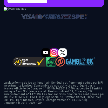
La plateforme de jeu en ligne
1win Sénégal
est fièrement opérée par MFI
Investments Limited. L'ensemble de nos activités est régulé par la
licence officielle de Curaçao (n° 8048/JAZ2018-040), accordée à l'entité
juridique 1win N.V. (siège social : Heelsumstraat 51, Curaçao, CW ;
enregistrement n° 147039). Les transactions financières sont gérées par
MFI INVESTMENTS LIMITED (siège social : 3, Chytron Street, Flat/Office
301, P.C. 1075 Nicosie, Chypre ; enregistrement n° HE386738).
Copyright © 2018-2026
1win
.