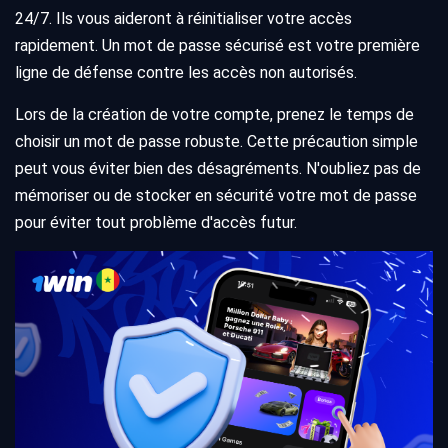
24/7. Ils vous aideront à réinitialiser votre accès
rapidement. Un mot de passe sécurisé est votre première
ligne de défense contre les accès non autorisés.
Lors de la création de votre compte, prenez le temps de
choisir un mot de passe robuste. Cette précaution simple
peut vous éviter bien des désagréments. N'oubliez pas de
mémoriser ou de stocker en sécurité votre mot de passe
pour éviter tout problème d'accès futur.