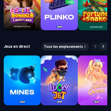
Jeux en direct
Tous les emplacements