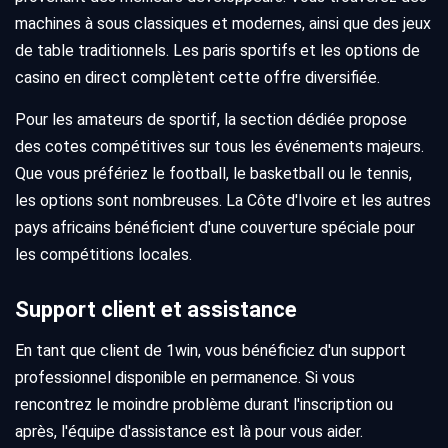
machines à sous classiques et modernes, ainsi que des jeux
de table traditionnels. Les paris sportifs et les options de
casino en direct complètent cette offre diversifiée.
Pour les amateurs de sportif, la section dédiée propose
des cotes compétitives sur tous les événements majeurs.
Que vous préfériez le football, le basketball ou le tennis,
les options sont nombreuses. La Côte d'Ivoire et les autres
pays africains bénéficient d'une couverture spéciale pour
les compétitions locales.
Support client et assistance
En tant que client de 1win, vous bénéficiez d'un support
professionnel disponible en permanence. Si vous
rencontrez le moindre problème durant l'inscription ou
après, l'équipe d'assistance est là pour vous aider.