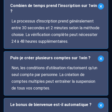
Combien de temps prend l'inscription sur 1win
?
Le processus d'inscription prend généralement
entre 30 secondes et 2 minutes selon la méthode
choisie. La vérification complète peut nécessiter
24 à 48 heures supplémentaires.
Puis-je créer plusieurs comptes sur 1win ?
Non, les conditions d'utilisation n'autorisent qu'un
seul compte par personne. La création de
comptes multiples peut entraîner la suspension
de tous vos comptes.
Le bonus de bienvenue est-il automatique ?